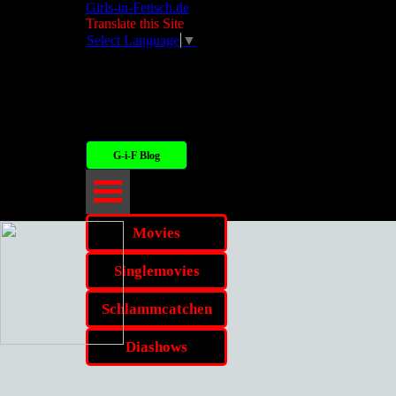
Direkt zum Seiteninhalt
Girls-in-Fetisch.de
Translate this Site
Select Language
▼
G-i-F Blog
Movies
Singlemovies
Schlammcatchen
Diashows