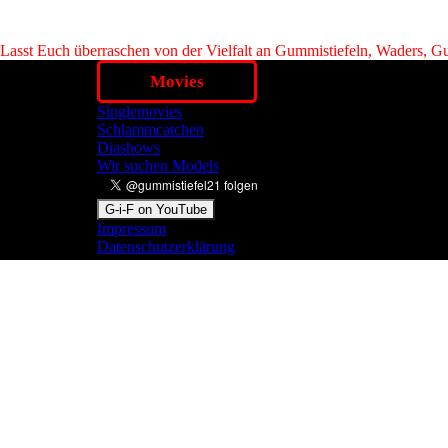
Lasst Euch überraschen von der Vielfalt an Gummistiefeln, Waders, Gum
Movies
Singlemovies
Schlammcatchen
Diashows
Wir suchen Models
G-i-F on YouTube
Impressum
Datenschutzerklärung
Zurück zum Seiteninhalt