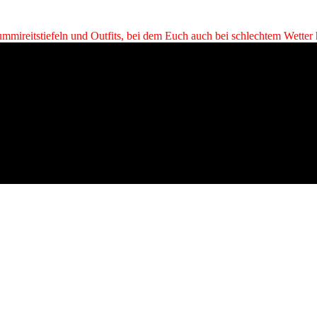
mireitstiefeln und Outfits, bei dem Euch auch bei schlechtem Wetter h